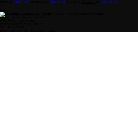
Home
Home (EN)
CHI SIAMO
ABOUT US
GALLERY
CONTACTS
CONTATTI
Contatti
Via De' Cattani 224/14 - 10, Firenze
Email :
info@florencechiusure.it
mirko@florencechiusure.it
katiuscia@florencechiusure.it
Tel. :
055375251
Orari:
Lun - Ven 09 - 13 / 14.30 - 18.30